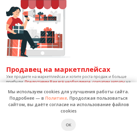
Продавец на маркетплейсах
Уже продаете на маркетплейсах и хотите роста продаж и больше
прибыли.
Предоставим Вам всё необходимое, сократим затраты
на
складскую логистику и услуги позволяя достигнуть Вам нужных
Мы используем cookies для улучшения работы сайта.
целей
Подробнее — в
Политике
. Продолжая пользоваться
сайтом, вы даёте согласие на использование файлов
cookies
Услуги фулфилмента для
ОК
маркетплейсов Санкт-