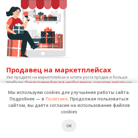
Продавец на маркетплейсах
Уже продаете на маркетплейсах и хотите роста продаж и больше
прибыли.
Предоставим Вам всё необходимое, сократим затраты
на
складскую логистику и услуги позволяя достигнуть Вам нужных
Мы используем cookies для улучшения работы сайта.
целей
Подробнее — в
Политике
. Продолжая пользоваться
сайтом, вы даёте согласие на использование файлов
cookies
Услуги фулфилмента для
ОК
маркетплейсов Санкт-